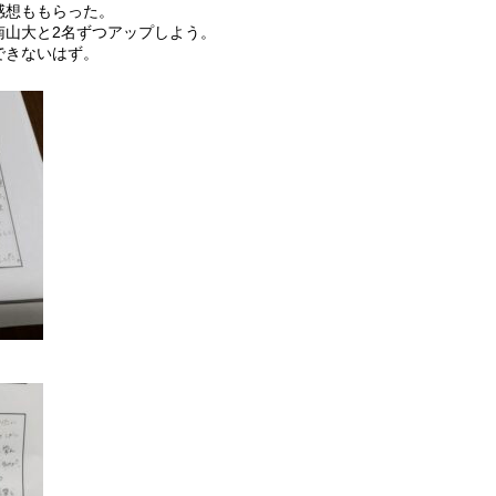
感想ももらった。
南山大と2名ずつアップしよう。
できないはず。